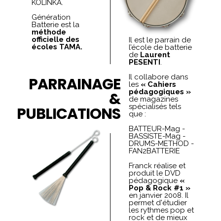
KOLINKA.
Génération
Batterie est la
méthode
officielle des
Il est le parrain de
écoles TAMA.
l’école de batterie
de
Laurent
PESENTI
.
Il collabore dans
PARRAINAGE
les
« Cahiers
pédagogiques »
&
de magazines
spécialisés tels
PUBLICATIONS
que :
BATTEUR-Mag -
BASSISTE-Mag -
DRUMS-METHOD -
FAN2BATTERIE
Franck réalise et
produit le DVD
pédagogique
«
Pop & Rock #1 »
en janvier 2008. Il
permet d'étudier
les rythmes pop et
rock et de mieux