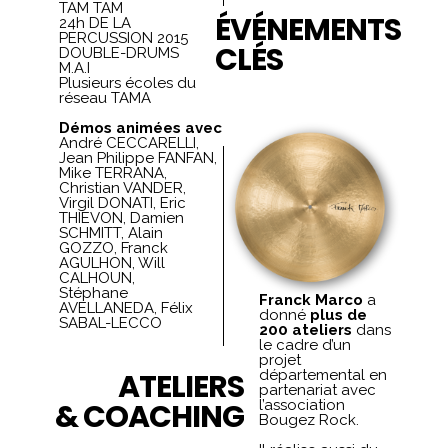
TAM TAM
ÉVÉNEMENTS
24h DE LA
PERCUSSION 2015
CLÉS
DOUBLE-DRUMS
M.A.I
Plusieurs écoles du
réseau TAMA
Démos animées avec
André CECCARELLI,
Jean Philippe FANFAN,
Mike TERRANA,
Christian VANDER,
Virgil DONATI, Eric
THIEVON, Damien
SCHMITT, Alain
GOZZO, Franck
AGULHON, Will
CALHOUN,
Stéphane
Franck Marco
a
AVELLANEDA, Félix
donné
plus de
SABAL-LECCO
200 ateliers
dans
le cadre d’un
projet
ATELIERS
départemental en
partenariat avec
& COACHING
l’association
Bougez Rock.