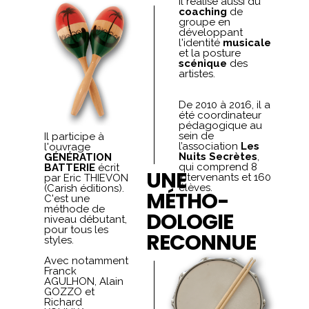
Il réalise aussi du
coaching
de
groupe en
développant
l'identité
musicale
et la posture
scénique
des
artistes.
De 2010 à 2016, il a
été coordinateur
pédagogique au
sein de
Il participe à
l’association
Les
l'ouvrage
Nuits Secrètes
,
GÉNÉRATION
qui comprend 8
BATTERIE
écrit
UNE
intervenants et 160
par Eric THIEVON
élèves.
(Carish éditions).
MÉTHO-
C'est une
méthode de
DOLOGIE
niveau débutant,
pour tous les
RECONNUE
styles.
Avec notamment
Franck
AGULHON, Alain
GOZZO et
Richard